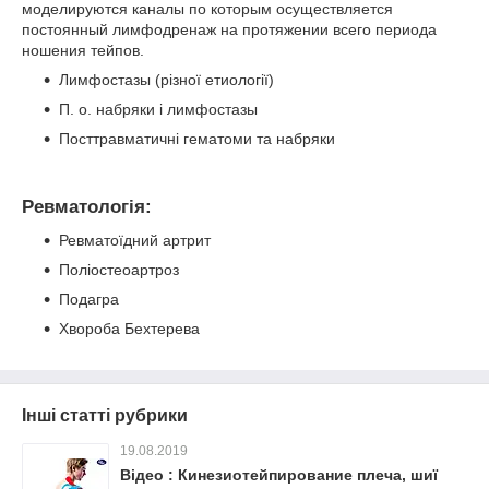
моделируются каналы по которым осуществляется
постоянный лимфодренаж на протяжении всего периода
ношения тейпов.
Лимфостазы (різної етиології)
П. о. набряки і лимфостазы
Посттравматичні гематоми та набряки
Ревматологія:
Ревматоїдний артрит
Поліостеоартроз
Подагра
Хвороба Бехтерева
Інші статті рубрики
19.08.2019
Відео : Кинезиотейпирование плеча, шиї