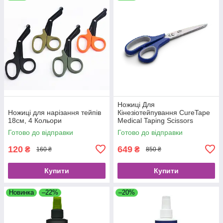
Ножиці Для
Ножиці для нарізання тейпів
Кінезіотейпування CureTape
18см, 4 Кольори
Medical Taping Scissors
Готово до відправки
Готово до відправки
120
649
₴
₴
160 ₴
850 ₴
Купити
Купити
Новинка
–22%
–20%