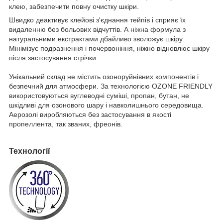
клею, забезпечити повну очистку шкіри.
Швидко деактивує клейові з'єднання тейпів і сприяє їх
видаленню без больових відчуттів. А ніжна формула з
натуральними екстрактами дбайливо зволожує шкіру.
Мінімізує подразнення і почервоніння, ніжно відновлює шкіру
після застосування стрічки.
Унікальний склад не містить озоноруйнівних компонентів і
безпечний для атмосфери. За технологією OZONE FRIENDLY
використовуються вуглеводні суміші, пропан, бутан, не
шкідливі для озонового шару і навколишнього середовища.
Аерозолі виробляються без застосування в якості
пропеллента, так званих, фреонів.
Технології