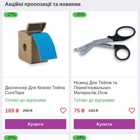
Акційні пропозиції та новинки
–27%
–25%
Ножиці Для Тейпів та
Диспенсер Для Кінезіо Тейпа
Перев'язувальних
CureTape
Матеріалів,15см
Готово до відправки
Готово до відправки
189
75
₴
₴
260 ₴
100 ₴
Купити
Купити
–25%
–24%