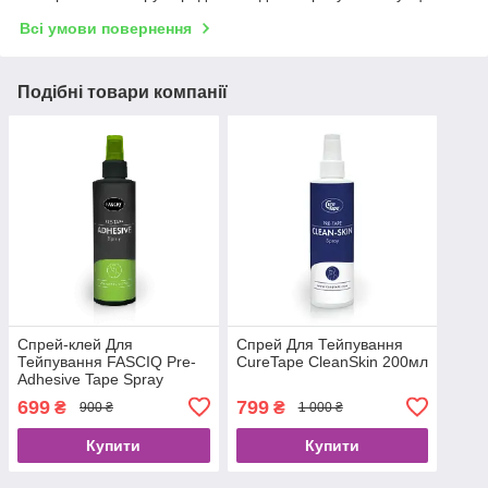
Всі умови повернення
Подібні товари компанії
Спрей-клей Для
Спрей Для Тейпування
Тейпування FASCIQ Pre-
CureTape CleanSkin 200мл
Adhesive Tape Spray
200мл
699
799
₴
₴
900 ₴
1 000 ₴
Купити
Купити