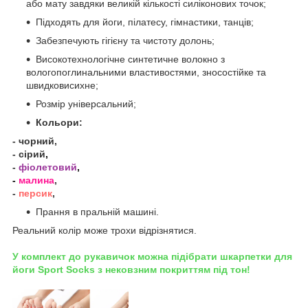
або мату завдяки великій кількості силіконових точок;
Підходять для
йоги, пілатесу, гімнастики, танців
;
Забезпечують гігієну та чистоту долонь;
Високотехнологічне синтетичне волокно з
вологопоглинальними властивостями, зносостійке та
швидковисихне;
Розмір універсальний;
Кольори:
- чорний,
- сірий
,
-
фіолетовий
,
-
малина
,
-
персик
,
Прання в пральній машині.
Реальний колір може трохи відрізнятися.
У комплект до рукавичок можна підібрати шкарпетки для
йоги Sport Socks з нековзним покриттям під тон!