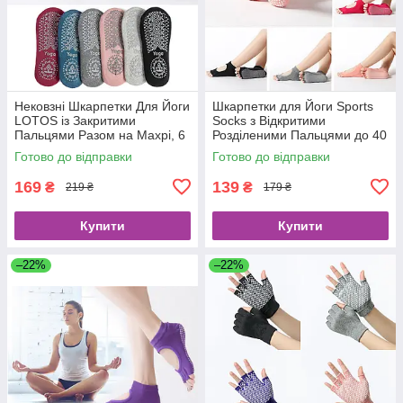
Нековзні Шкарпетки Для Йоги
Шкарпетки для Йоги Sports
LOTOS із Закритими
Socks з Відкритими
Пальцями Разом на Махрі, 6
Розділеними Пальцями до 40
Кольорів
Розміру, 8 кольорів
Готово до відправки
Готово до відправки
169
139
₴
₴
219 ₴
179 ₴
Купити
Купити
–22%
–22%