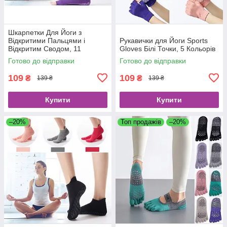
Шкарпетки Для Йоги з
Відкритими Пальцями і
Рукавички для Йоги Sports
Відкритим Сводом, 11
Gloves Білі Точки, 5 Кольорів
кольорів
Готово до відправки
Готово до відправки
109
109
₴
₴
139 ₴
139 ₴
Купити
Купити
–20%
Топ продажів
–20%