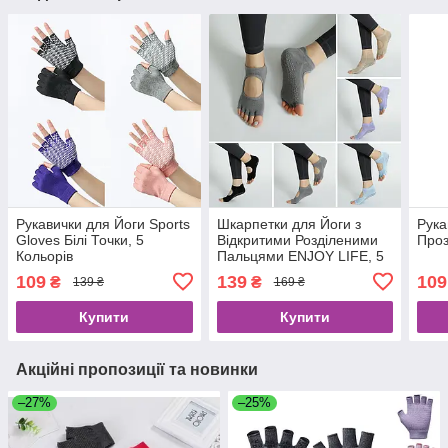
Рукавички для Йоги Sports
Шкарпетки для Йоги з
Рука
Gloves Білі Точки, 5
Відкритими Розділеними
Проз
Кольорів
Пальцями ENJOY LIFE, 5
Кольорів
109
139
109
₴
₴
139 ₴
169 ₴
Купити
Купити
Акційні пропозиції та новинки
–27%
–25%