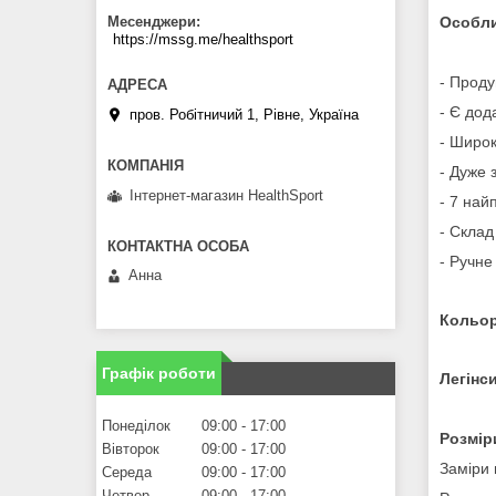
Особли
Месенджери
https://mssg.me/healthsport
- Прод
- Є дод
пров. Робітничий 1, Рівне, Україна
- Широк
- Дуже 
Інтернет-магазин HealthSport
- 7 най
- Склад
- Ручне
Анна
Кольор
Графік роботи
Легінс
Понеділок
09:00
17:00
Розміри
Вівторок
09:00
17:00
Заміри 
Середа
09:00
17:00
Четвер
09:00
17:00