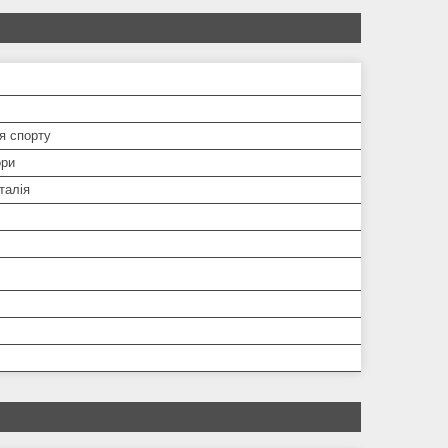
я спорту
ори
талія