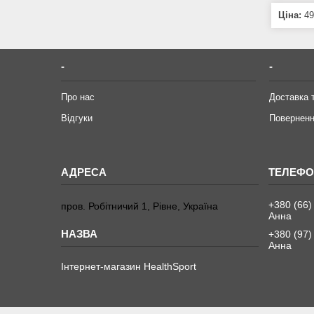
Ціна:
49
-
-
Про нас
Доставка 
Відгуки
Поверненн
+380 (66)
пров. Робітничий 1, Рівне, Україна
Анна
+380 (97)
Анна
Інтернет-магазин HealthSport