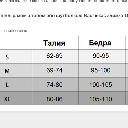
й колір залежно від освітлення і налаштувань монітора може трохи 
упівлі разом з топом або футболкою Вас чекає знижка 1
 розмірна сітка