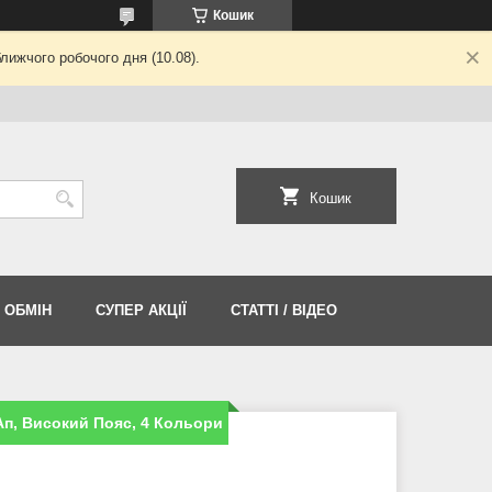
Кошик
лижчого робочого дня (10.08).
Кошик
 ОБМІН
СУПЕР АКЦІЇ
СТАТТІ / ВІДЕО
Ап, Високий Пояс, 4 Кольори