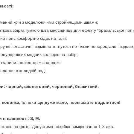
вості:
уманий крій з моделюючими стройнящими швами;
аткова збірка гумкою шва між сідниць для ефекту "бразильської попи
ий пояс комфортно сідає на талії;
зручні і еластичні, відмінно тягнуться не тільки поперек, але і вздовж
популярніших модних кольорів на вибір;
 тканини: поліестер + спандекс;
 прання в холодній воді.
и: чорний, фіолетовий, червоний, блакитний.
и новинка, їх поки ще дуже мало, поспішайте виділитися!
 в наявності: S, M.
штанів на фото. Допустима похибка вимірювання 1-3 див.