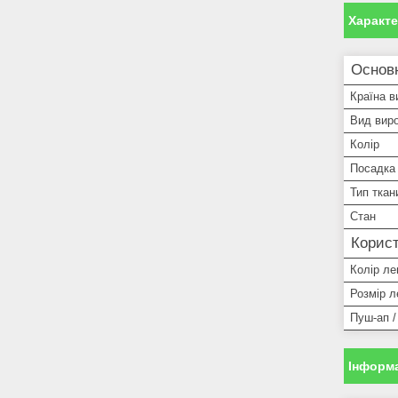
Характ
Основ
Країна в
Вид виро
Колір
Посадка
Тип ткан
Стан
Корист
Колір лег
Розмір л
Пуш-ап /
Інформа