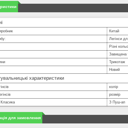
еристики
ні
иробник
Китай
бу:
Легінси дл
Різні коль
Завищена 
ини
Трикотаж
Новий
увальницькі характеристики
інсів
колір
егінсів
розмір
 Класика
З Пуш-ап
ція для замовлення