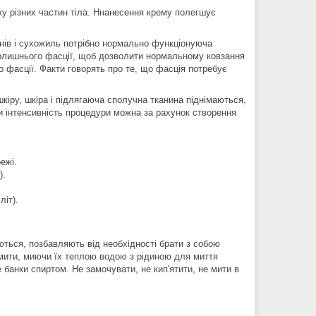
у різних частин тіла. Ннанесення крему полегшує
ганів і сухожиль потрібно нормально функціонуюча
олишнього фасції, щоб дозволити нормальному ковзання
о фасції. Факти говорять про те, що фасція потребує
іру, шкіра і підлягаюча сполучна тканина піднімаються,
и інтенсивність процедури можна за рахунок створення
ежі.
).
літ).
ться, позбавляють від необхідності брати з собою
 мити, миючи їх теплою водою з рідиною для миття
банки спиртом. Не замочувати, не кип'ятити, не мити в