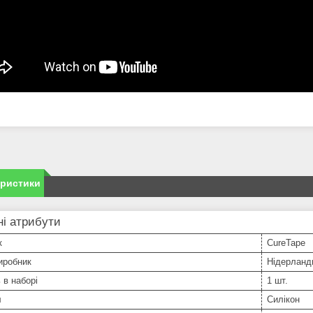
еристики
і атрибути
к
CureTape
иробник
Нідерланд
 в наборі
1 шт.
л
Силікон