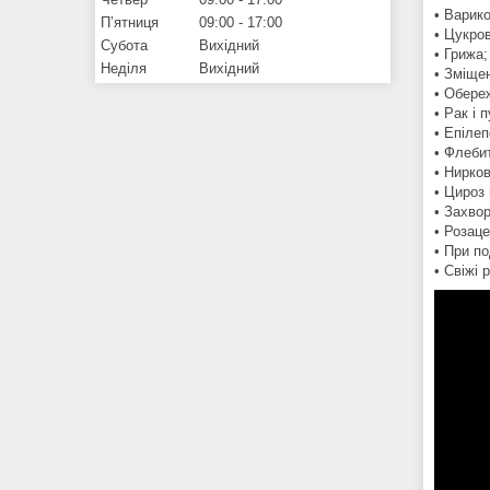
• Варик
Пʼятниця
09:00
17:00
• Цукров
Субота
Вихідний
• Грижа
Неділя
Вихідний
• Зміщен
• Обере
• Рак і 
• Епілеп
• Флеби
• Нирков
• Цироз 
• Захво
• Розаце
• При по
• Свіжі р