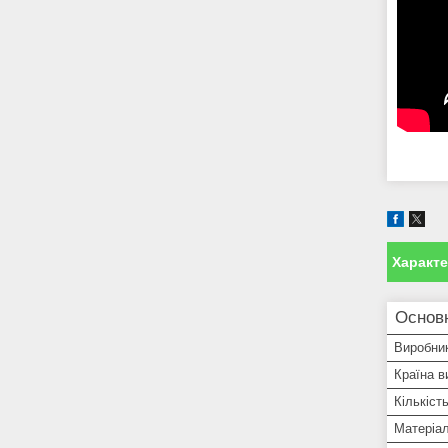
Характ
Основн
Виробни
Країна в
Кількість
Матеріа