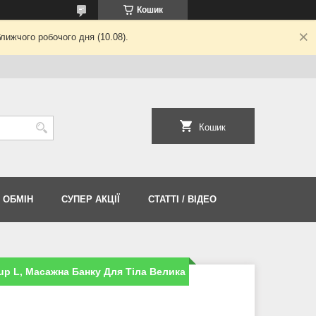
Кошик
лижчого робочого дня (10.08).
Кошик
 ОБМІН
СУПЕР АКЦІЇ
СТАТТІ / ВІДЕО
up L, Масажна Банку Для Тіла Велика