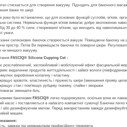
егко стискається для створення вакууму. Підходить для баночного масаж
ння банки по шкірі.
ні роки було встановлено, що для основних функцій суглобів, м'язів, ор
ьна система. Нормальна функція м'язів вимагає добре зволоженою навк
 Від 30 до 40 % сили, створюваної м'язом, що виходить від навколишньог
ї уваги.
сканні силіконових баночок створюється вакуум. Поміщаючи баночку на шк
чи простір. Потім Ви переміщаєте баночки по поверхні шкіри. Регулюват
о чи меншого вакууму.
стання
FASCIQ®️ Silicone Cupping Cet :
є розслаблюючий, заспокійливий і мобілізуючий ефект фасциальной мер
рияє видаленню продуктів життєдіяльності і зайвої вологи (лімфодренаж
имулює вироблення колагену і еластину.
кращує кровотік, еластичність і пружність шкіри (зменшення прояву целю
кращує стан і пом'якшує рубцеву тканину, спайки і зморшки.
помагає зменшити біль.
оновими баночками
FASCIQ®
легко подорожувати, оскільки вони не ламаю
ий насос і поставляються в набагато компактної сумочці! Баночки легко
і / або дезинфікуючим милом. Перед використанням завжди дезинфікуйте 
ийній машині.
оказання:
ість; завжди під керівництвом професійного терапевта.