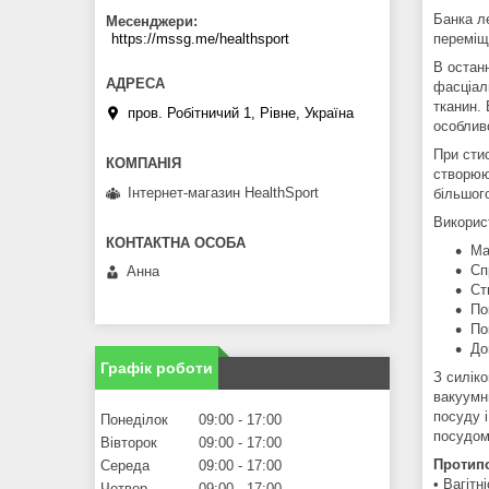
Банка л
Месенджери
переміще
https://mssg.me/healthsport
В остан
фасціал
тканин.
пров. Робітничий 1, Рівне, Україна
особливо
При сти
створюю
Інтернет-магазин HealthSport
більшог
Викори
Ма
Сп
Анна
Ст
По
По
До
Графік роботи
З силік
вакуумн
посуду 
Понеділок
09:00
17:00
посудом
Вівторок
09:00
17:00
Протип
Середа
09:00
17:00
• Вагітн
Четвер
09:00
17:00