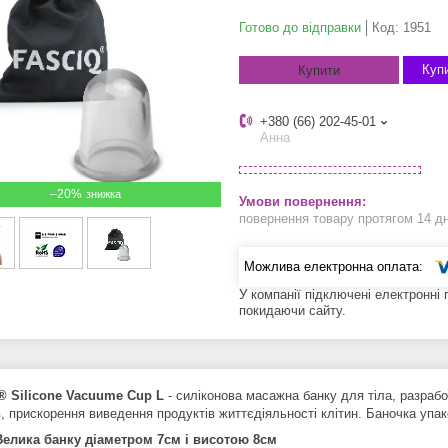
Готово до відправки
Код:
1951
Купи
Купити
+380 (66) 202-45-01
Анна
–20%
повернення товару протягом 14 д
У компанії підключені електронні
покидаючи сайту.
️ Silicone Vacuume Cup L
- силіконова масажна банку для тіла, разрабо
в, прискорення виведення продуктів життєдіяльності клітин. Баночка упак
Велика банку діаметром
7см і висотою 8см