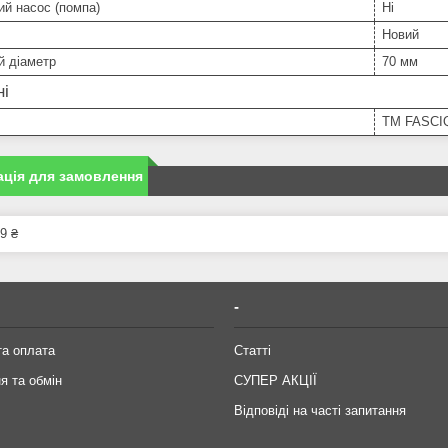
й насос (помпа)
Ні
Новий
й діаметр
70 мм
ні
TM FASCI
ція для замовлення
9 ₴
-
та оплата
Статті
я та обмін
СУПЕР АКЦІЇ
Відповіді на часті запитання