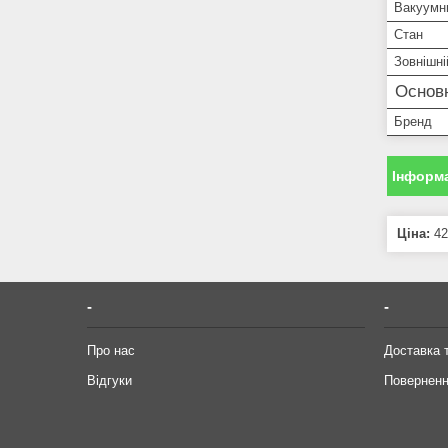
Вакуумни
Стан
Зовнішні
Основ
Бренд
Інформа
Ціна:
42
-
-
Про нас
Доставка 
Відгуки
Поверненн