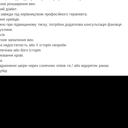
озне розширення вен.
ий діабет.
; завжди під керівництвом професійного терапевта.
ня хребців.
жно при підвищеному тиску, потрібна додаткова консультація фахівця.
пухлини.
сія.
тное запалення вен.
а недостатність або її історія хвороби.
печінки або його історія.
рювання крові.
а.
дразненні шкіри через сонячних опіків та / або відкритих ранах.
убці.