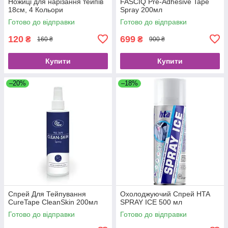
Ножиці для нарізання тейпів
FASCIQ Pre-Adhesive Tape
18см, 4 Кольори
Spray 200мл
Готово до відправки
Готово до відправки
120
699
₴
₴
160 ₴
900 ₴
Купити
Купити
–20%
–18%
Спрей Для Тейпування
Охолоджуючий Спрей HTA
CureTape CleanSkin 200мл
SPRAY ICE 500 мл
Готово до відправки
Готово до відправки