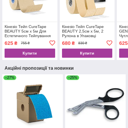
Кінезіо Тейп CureTape
Кінезіо Тейп CureTape
Кіне
BEAUTY 5см х 5м Для
BEAUTY 2,5см х 5м, 2
GEN
Естетичного Тейпування
Рулона в Упаковці
Чутл
(КюрТейп Б'юті)
(КюрТейп Б'юті) Естетичне
Джен
625
680
625
₴
₴
755 ₴
830 ₴
Тейпування
Купити
Купити
Акційні пропозиції та новинки
–27%
–25%