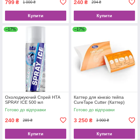
799
240
₴
₴
1 000 ₴
294 ₴
Купити
Купити
–17%
–17%
Охолоджуючий Спрей HTA
Каттер для кінезіо тейпа
SPRAY ICE 500 мл
CureTape Cutter (Каттер)
Готово до відправки
Готово до відправки
240
3 250
₴
₴
289 ₴
3 900 ₴
Купити
Купити