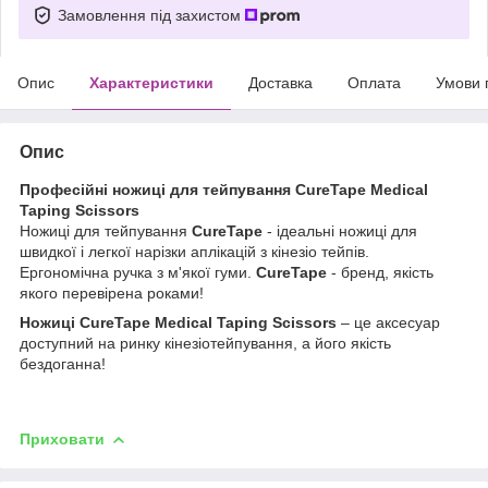
Замовлення під захистом
Опис
Характеристики
Доставка
Оплата
Умови 
Опис
Професійні ножиці для тейпування CureTape Medical
Taping Scissors
Ножиці для тейпування
CureTape
- ідеальні ножиці для
швидкої і легкої нарізки аплікацій з кінезіо тейпів.
Ергономічна ручка з м'якої гуми.
CureTape
- бренд, якість
якого перевірена роками!
Ножиці
CureTape Medical Taping Scissors
– це аксесуар
доступний на ринку кінезіотейпування, а його якість
бездоганна!
Приховати