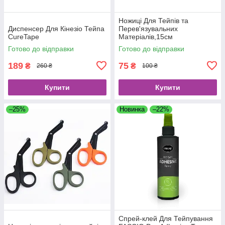
Ножиці Для Тейпів та
Диспенсер Для Кінезіо Тейпа
Перев'язувальних
CureTape
Матеріалів,15см
Готово до відправки
Готово до відправки
189
75
₴
₴
260 ₴
100 ₴
Купити
Купити
–25%
Новинка
–22%
Спрей-клей Для Тейпування