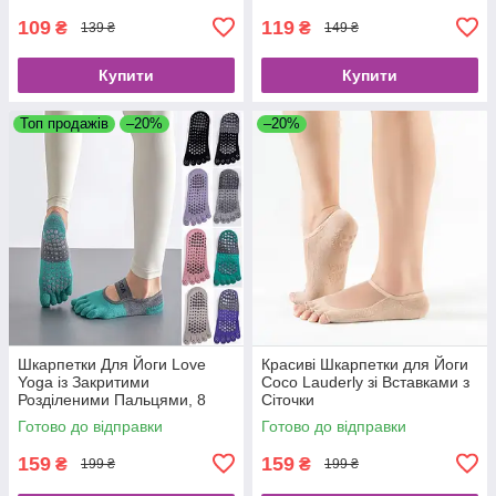
109
119
₴
₴
139 ₴
149 ₴
Купити
Купити
Топ продажів
–20%
–20%
Шкарпетки Для Йоги Love
Красиві Шкарпетки для Йоги
Yoga із Закритими
Coco Lauderly зі Вставками з
Розділеними Пальцями, 8
Сіточки
Кольорів
Готово до відправки
Готово до відправки
159
159
₴
₴
199 ₴
199 ₴