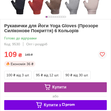
Рукавички для Йоги Yoga Gloves (Прозоре
Силіконове Покриття) 6 Кольорів
Готово до відправки
Код: 9530
Опт і роздріб
109
₴
145 ₴
Економія
36 ₴
100 ₴
від 3 шт.
95 ₴
від 12 шт.
90 ₴
від 30 шт.
Купити
або
Купити з