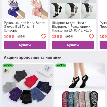
Рукавички для Йоги Sports
Шкарпетки для Йоги з
Рука
Gloves Білі Точки, 5
Відкритими Розділеними
Проз
Кольорів
Пальцями ENJOY LIFE, 5
Кольорів
109
139
109
₴
₴
139 ₴
169 ₴
Купити
Купити
Акційні пропозиції та новинки
–27%
–23%