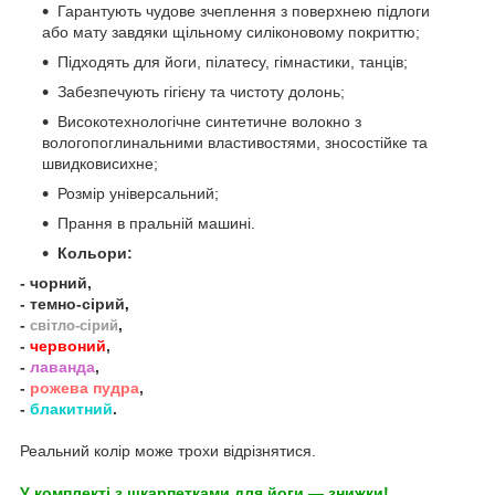
Гарантують чудове зчеплення з поверхнею підлоги
або мату завдяки щільному силіконовому покриттю;
Підходять для
йоги, пілатесу, гімнастики, танців
;
Забезпечують гігієну та чистоту долонь;
Високотехнологічне синтетичне волокно з
вологопоглинальними властивостями, зносостійке та
швидковисихне;
Розмір універсальний;
Прання в пральній машині.
Кольори:
- чорний,
- темно-сірий
,
-
,
світло-сірий
-
червоний
,
-
лаванда
,
-
рожева пудра
,
-
блакитний
.
Реальний колір може трохи відрізнятися.
У комплекті з шкарпетками для йоги — знижки!