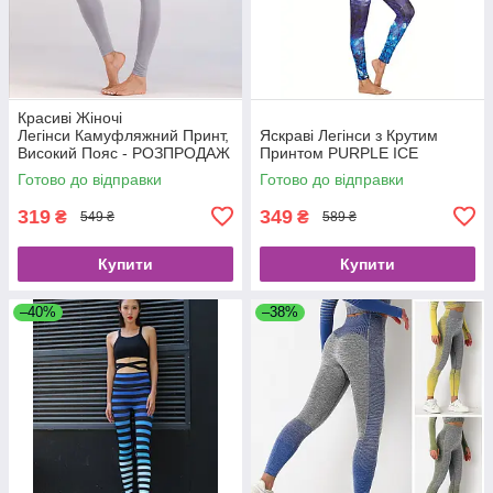
Красиві Жіночі
Легінси Камуфляжний Принт,
Яскраві Легінси з Крутим
Високий Пояс - РОЗПРОДАЖ
Принтом PURPLE ICE
- розмір S
Готово до відправки
Готово до відправки
319
349
₴
₴
549 ₴
589 ₴
Купити
Купити
–40%
–38%