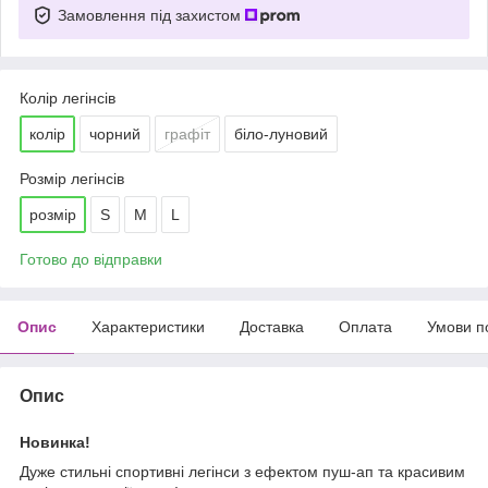
Замовлення під захистом
Колір легінсів
колір
чорний
графіт
біло-луновий
Розмір легінсів
розмір
S
M
L
Готово до відправки
Опис
Характеристики
Доставка
Оплата
Умови п
Опис
Новинка!
Дуже стильні
спортивні легінси з ефектом пуш-ап та красивим