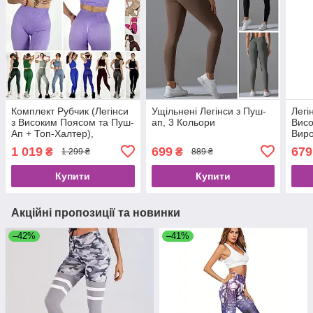
Комплект Рубчик (Легінси
Ущільнені Легінси з Пуш-
Легі
з Високим Поясом та Пуш-
ап, 3 Кольори
Висо
Ап + Топ-Халтер),
Виро
Виробництво Україна (20
Коль
1 019
699
679
₴
₴
1 299 ₴
889 ₴
Кольорів)
Купити
Купити
Акційні пропозиції та новинки
–42%
–41%