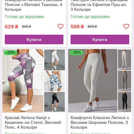
Поясом з Матової Тканини, 4
Поясом та Ефектом Пуш-ап,
Кольори
3 Кольори
Готово до відправки
Готово до відправки
629
599
₴
₴
949 ₴
899 ₴
Купити
Купити
–29%
–26%
Красиві Легінси Капрі з
Комфортні Класичні Легінси з
Кишенею на Стегні, Високий
Високим Широким Поясом, 3
Пояс, 4 Кольори
Кольори