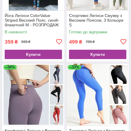
Йога Легінси ColorValue
Спортивні Легінси Смужку з
Striped Високий Пояс, синій-
Високим Поясом, 3 Кольори
блакитний М - РОЗПРОДАЖ
S
В наявності
Готово до відправки
359
499
₴
₴
599 ₴
799 ₴
Купити
Купити
–34%
–33%
Комфортні Легінси з Високим
Текстурні Легінси з Красивим