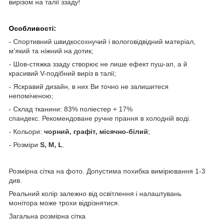
вирізом на талії ззаду!
Особливості
:
- Спортивний швидкосохнучий і вологовідвідний матеріал,
м
'який та ніжний на дотик;
- Шов-стяжка ззаду створює не лише ефект пуш-ап, а й
красивий V-подібний виріз в талії;
- Яскравий дизайн, в них Ви точно не залишитеся
непоміченою;
-
Склад тканини: 83% поліестер + 17%
спандекс.
Рекомендоване ручне прання в холодній воді.
- Кольори:
чорний, графіт, місячно-білий
;
- Розміри
S, M, L
.
Розмірна сітка на фото. Допустима похибка вимірювання 1-3
див.
Реальний колір залежно від освітлення і налаштувань
монітора може трохи відрізнятися.
Загальна розмірна сітка