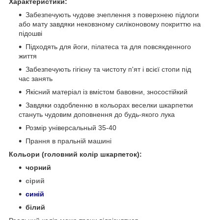
Характеристики:
Забезпечують чудове зчеплення з поверхнею підлоги
або мату завдяки нековзному силіконовому покриттю на
підошві
Підходять для йоги, пілатеса та для повсякденного
життя
Забезпечують гігієну та чистоту п'ят і всієї стопи під
час занять
Якісний матеріал із вмістом бавовни, зносостійкий
Завдяки оздобленню в кольорах веселки шкарпетки
стануть чудовим доповнення до будь-якого лука
Розмір універсальный 35-40
Прання в пральній машині
Кольори (головний колір шкарпеток):
чорний
сірий
синій
білий