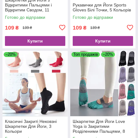
Відкритими Пальцями і
Рукавички для Йоги Sports
Відкритим Сводом, 11
Gloves Білі Точки, 5 Кольорів
кольорів
Готово до відправки
Готово до відправки
109
109
₴
₴
139 ₴
139 ₴
Купити
Купити
–20%
Топ продажів
–20%
Класичні Закриті Нековзні
Шкарпетки Для Йоги Love
Шкарпетки Для Йоги, 3
Yoga із Закритими
Кольори
Розділеними Пальцями, 8
Кольорів