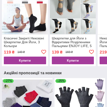
Класичні Закриті Нековзні
Шкарпетки для Йоги з
Неко
Шкарпетки Для Йоги, 3
Відкритими Розділеними
Йоги
Кольори
Пальцями ENJOY LIFE, 5
Паль
Кольорів
Кол
119
139
219
₴
₴
149 ₴
169 ₴
Купити
Купити
Акційні пропозиції та новинки
–27%
–25%