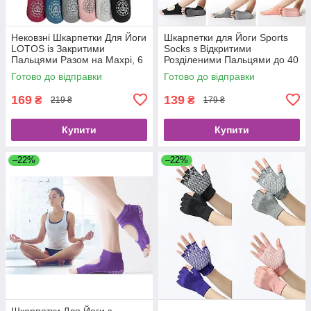
Нековзні Шкарпетки Для Йоги
Шкарпетки для Йоги Sports
LOTOS із Закритими
Socks з Відкритими
Пальцями Разом на Махрі, 6
Розділеними Пальцями до 40
Кольорів
Розміру, 8 кольорів
Готово до відправки
Готово до відправки
169
139
₴
₴
219 ₴
179 ₴
Купити
Купити
–22%
–22%
Шкарпетки Для Йоги з