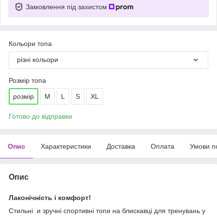
Замовлення під захистом
Кольори топа
різні кольори
Розмір топа
розмір
M
L
S
XL
Готово до відправки
Опис
Характеристики
Доставка
Оплата
Умови п
Опис
Лаконічність і комфорт!
Стильні и зручні спортивні топи на блискавці для тренувань у