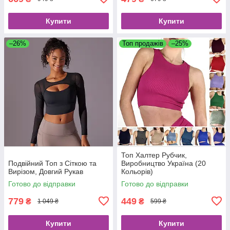
Купити
Купити
–26%
Топ продажів
–25%
Топ Халтер Рубчик,
Подвійний Топ з Сіткою та
Виробництво Україна (20
Вирізом, Довгий Рукав
Кольорів)
Готово до відправки
Готово до відправки
779
449
₴
₴
1 049 ₴
599 ₴
Купити
Купити