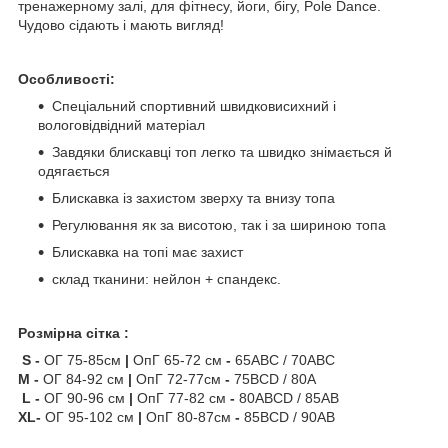
тренажерному залі, для фітнесу, йоги, бігу, Pole Dance.
Чудово сідають і мають вигляд!
Особливості:
Спеціальний спортивний швидковисихний і
вологовідвідний матеріал
Завдяки блискавці топ легко та швидко знімається й
одягається
Блискавка із захистом зверху та внизу топа
Регулювання як за висотою, так і за шириною топа
Блискавка на топі має захист
склад тканини: нейлон + спандекс.
Розмірна сітка :
S -
ОГ 75-85см
|
ОпГ 65-72 см
-
65ABC / 70ABC
M
-
ОГ 84-92 см
|
ОпГ 72-77см
-
75BCD / 80A
L
-
ОГ 90-96 см
|
ОпГ 77-82 см
-
80ABCD / 85AB
XL-
ОГ 95-102 см
|
ОпГ 80-87см
-
85BCD / 90AB