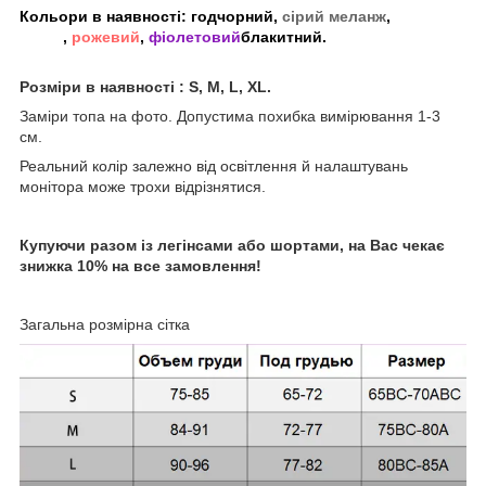
Кольори в наявності
:
год
чорний
,
сірий меланж
,
білий
,
рожевий
,
фіолетовий
блакитний.
Розміри в наявності : S, M, L, XL.
Заміри топа на фото. Допустима похибка вимірювання 1-3
см.
Реальний колір залежно від освітлення й налаштувань
монітора може трохи відрізнятися.
Купуючи разом із легінсами або шортами, на Вас чекає
знижка 10% на все замовлення!
Загальна розмірна сітка