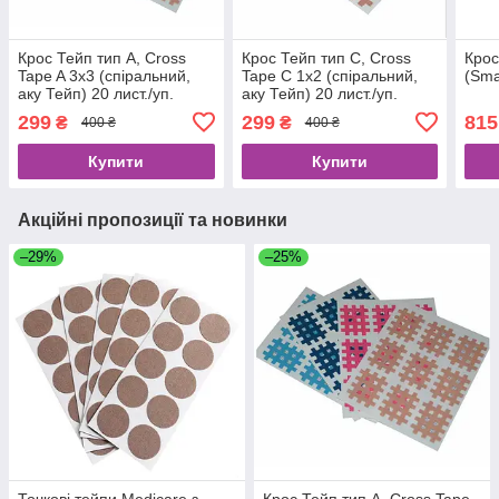
Крос Тейп тип А, Cross
Крос Тейп тип С, Cross
Крос
Tape A 3х3 (спіральний,
Tape C 1х2 (спіральний,
(Sma
аку Тейп) 20 лист./уп.
аку Тейп) 20 лист./уп.
АКЦІЯ
АКЦІЯ
299
299
815
₴
₴
400 ₴
400 ₴
Купити
Купити
Акційні пропозиції та новинки
–29%
–25%
Точкові тейпи Medicare з
Крос Тейп тип А, Cross Tape