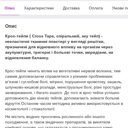
Опис
Характеристики
Доставка
Оплата
Умови п
Опис
Крос-тейпи ( Cross Tape, спіральний, аку тейп) -
нееластичні тканинні пластирі у вигляді решітки,
призначені для відновного впливу на організм через
акупунктурні, тригерні і больові точки, меридіани, на
відновлення балансу.
Крос-тейпи чинять вплив на вегетативні нервові волокна, тим
самим допомагаючи справлятися з різними проблемами:
м'язові і суглобові болі, мігрені, порушення кровотоку, кашель,
шлунково-кишкові розлади, менструальні болі, різні простудні
захворювання, і багато іншого. До того ж крос-тейпи успішно
доповнюють дію кінезіо тейпів, допомагають знімати больові
відчуття.Останнім часом методика активно використовується в
косметології і стоматології.
Не містить жодних просочень рослинного або іншого
походження, а також медичних препаратів, за винятком
клейової основи, що складається з гіпоалергенного клею.