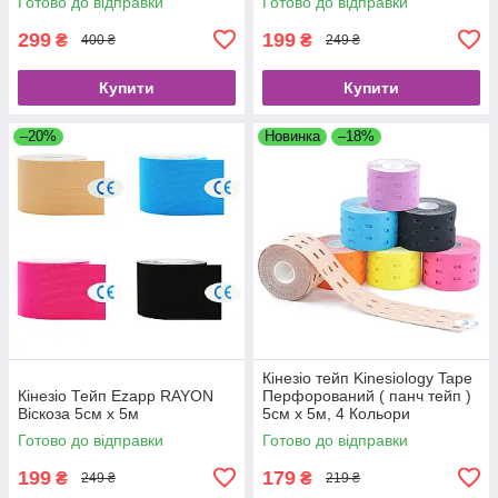
Готово до відправки
Готово до відправки
299
199
₴
₴
400 ₴
249 ₴
Купити
Купити
–20%
Новинка
–18%
Кінезіо тейп Kinesiology Tape
Кінезіо Тейп Ezapp RAYON
Перфорований ( панч тейп )
Віскоза 5см х 5м
5см х 5м, 4 Кольори
Готово до відправки
Готово до відправки
199
179
₴
₴
249 ₴
219 ₴