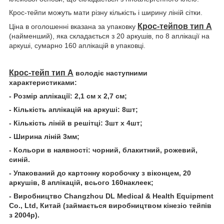
Крос-тейпи можуть мати різну кількість і ширину ліній сітки.
Крос-тейпов тип А
Ціна в оголошенні вказана за упаковку
(найменший), яка складається з 20 аркушів, по 8 аплікації на
аркуші, сумарно 160 аплікацій в упаковці.
Крос-тейп тип А
володіє наступними
характеристиками:
- Розмір аплікації: 2,1 см х 2,7 см;
- Кількість аплікацій на аркуші: 8шт;
- Кількість ліній в решітці: 3шт х 4шт;
- Ширина ліній 3мм;
- Кольори в наявності: чорний, блакитний, рожевий,
синій.
- Упакований до картонну коробочку з віконцем, 20
аркушів, 8 аплікацій, всього 160наклеек;
- Виробництво Changzhou DL Medical & Health Equipment
Co., Ltd, Китай (займається виробництвом кінезіо тейпів
з 2004р).