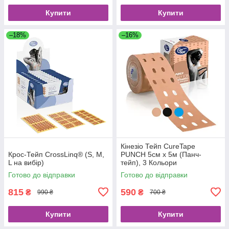
Купити
Купити
–18%
–16%
Кінезіо Тейп CureTape
Крос-Тейп CrossLinq® (S, M,
PUNCH 5см х 5м (Панч-
L на вибір)
тейп), 3 Кольори
Готово до відправки
Готово до відправки
815
590
₴
₴
990 ₴
700 ₴
Купити
Купити