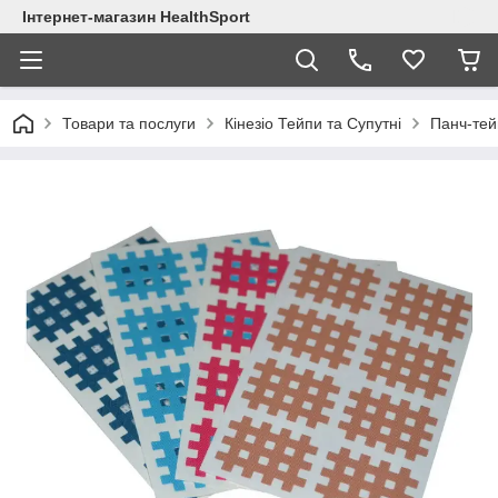
Інтернет-магазин HealthSport
Товари та послуги
Кінезіо Тейпи та Супутні
Панч-тей