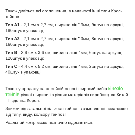
Також дивіться всі оголошення, в наявності інші типи Крос-
тейпов:
Тип A1
- 2,1 см х 2,7 см, ширина лінії 3мм, 9штук на аркуші,
180штук в упаковці;
Тип A2
- 2,1 см х 2,7 см, ширина лінії 3мм, 8штук на аркуші,
160штук в упаковці;
Тип B
- 2,8 см х 3,6 см, ширина лінії 4мм, 6штук на аркуші,
120штук в упаковці;
Тип C
- 4,4 см х 5,2 см, ширина лінії 4мм, 2штуки на аркуші,
40штук в упаковці.
кінезіо
Також у продажу на постійній основі широкий вибір
тейпів
різної ширини і з різних матеріалів виробництва Китай
і Південна Корея:
Знижки від загальної кількості тейпов в замовленні незалежно
від типу, виду, кольору тейпов!
Реальний колір може незначно відрізнятися.