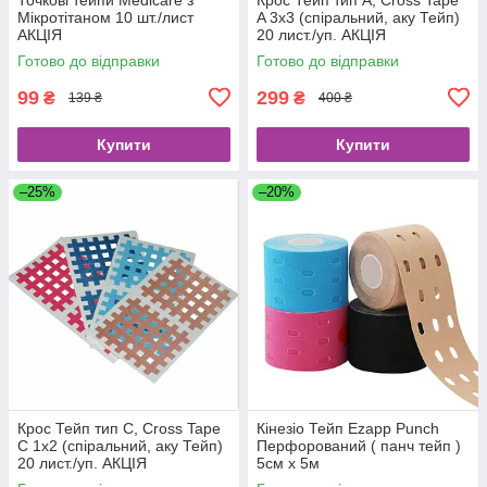
Мікротітаном 10 шт./лист
A 3х3 (спіральний, аку Тейп)
АКЦІЯ
20 лист./уп. АКЦІЯ
Готово до відправки
Готово до відправки
99
299
₴
₴
139 ₴
400 ₴
Купити
Купити
–25%
–20%
Крос Тейп тип С, Cross Tape
Кінезіо Тейп Ezapp Punch
C 1х2 (спіральний, аку Тейп)
Перфорований ( панч тейп )
20 лист./уп. АКЦІЯ
5см х 5м