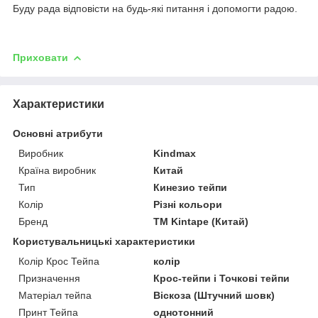
Буду рада відповісти на будь-які питання і допомогти радою.
Приховати
Характеристики
Основні атрибути
Виробник
Kindmax
Країна виробник
Китай
Тип
Кинезио тейпи
Колір
Різні кольори
Бренд
TM Kintape (Китай)
Користувальницькі характеристики
Колір Крос Тейпа
колір
Призначення
Крос-тейпи і Точкові тейпи
Матеріал тейпа
Віскоза (Штучний шовк)
Принт Тейпа
однотонний