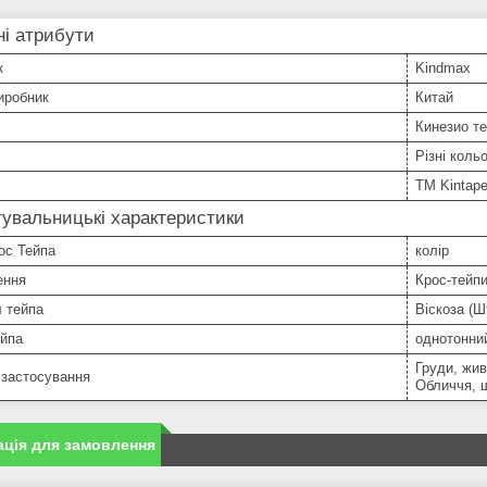
і атрибути
к
Kindmax
иробник
Китай
Кинезио т
Різні коль
TM Kintape
увальницькі характеристики
ос Тейпа
колір
ення
Крос-тейпи
 тейпа
Віскоза (Ш
ейпа
однотонни
Груди, жив
 застосування
Обличчя, 
ція для замовлення