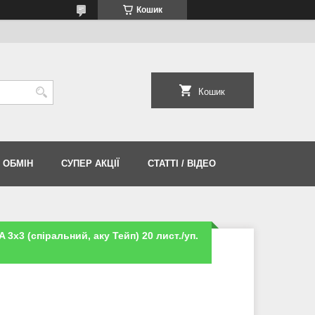
Кошик
Кошик
 ОБМІН
СУПЕР АКЦІЇ
СТАТТІ / ВІДЕО
A 3х3 (спіральний, аку Тейп) 20 лист./уп.