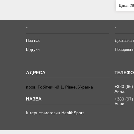
Ціна:
29
-
-
Про нас
Доставка 
Відгуки
Поверненн
+380 (66)
пров. Робітничий 1, Рівне, Україна
Анна
+380 (97)
Анна
Інтернет-магазин HealthSport