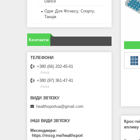
Dance
Одяг Для Фітнесу, Спорту,
Танців
Контакти
+380 (66) 202-45-01
Анна
+380 (97) 361-47-41
Анна
healthsportua@gmail.com
ІНШІ ВИДИ ЗВ'ЯЗКУ
Крос-те
впливу 
Месенджери
https://mssg.me/healthsport