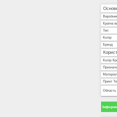
Основн
Виробни
Країна в
Тип
Колір
Бренд
Корист
Колір Кр
Признач
Матеріал
Принт Т
Область
Інформа