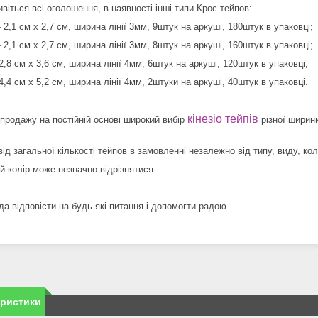
віться всі оголошення, в наявності інші типи Крос-тейпов:
 2,1 см х 2,7 см, ширина лінії 3мм, 9штук на аркуші, 180штук в упаковці;
 2,1 см х 2,7 см, ширина лінії 3мм, 8штук на аркуші, 160штук в упаковці;
2,8 см х 3,6 см, ширина лінії 4мм, 6штук на аркуші, 120штук в упаковці;
4,4 см х 5,2 см, ширина лінії 4мм, 2штуки на аркуші, 40штук в упаковці.
кінезіо тейпів
 продажу на постійній основі широкий вибір
різної ширини
ід загальної кількості тейпов в замовленні незалежно від типу, виду, ко
й колір може незначно відрізнятися.
а відповісти на будь-які питання і допомогти радою.
еристики