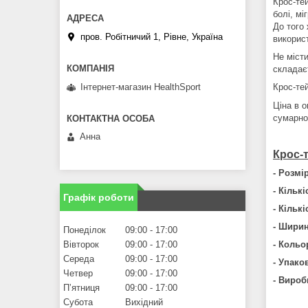
Крос-те
болі, мі
До того
пров. Робітничий 1, Рівне, Україна
використ
Не міст
складає
Інтернет-магазин HealthSport
Крос-тей
Ціна в 
сумарно 
Анна
Крос-
- Розмір
- Кільк
Графік роботи
- Кількі
- Ширин
Понеділок
09:00
17:00
- Кольо
Вівторок
09:00
17:00
Середа
09:00
17:00
- Упако
Четвер
09:00
17:00
- Вироб
Пʼятниця
09:00
17:00
Субота
Вихідний