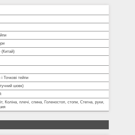
ейпи
ори
 (Китай)
 і Точкові тейпи
тучний шовк)
й
іт, Коліна, плечі, спина, Голеностоп, стопи, Стегна, руки,
шия