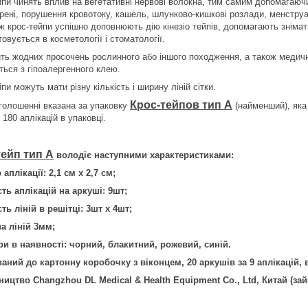
йпи чинять вплив на вегетативні нервові волокна, тим самим допомагаючи
грені, порушення кровотоку, кашель, шлунково-кишкові розлади, менструаль
 ж крос-тейпи успішно доповнюють дію кінезіо тейпів, допомагають зніма
овується в косметології і стоматології.
ить жодних просочень рослинного або іншого походження, а також медичн
ться з гіпоалергенного клею.
пи можуть мати різну кількість і ширину ліній сітки.
Крос-тейпов тип А
оголошенні вказана за упаковку
(найменший), яка 
180 аплікацій в упаковці.
тейп тип А
володіє наступними характеристиками:
 аплікації: 2,1 см х 2,7 см;
ість аплікацій на аркуші: 9шт;
сть ліній в решітці: 3шт х 4шт;
а ліній 3мм;
ри в наявності: чорний, блакитний, рожевий, синій.
ваний до картонну коробочку з віконцем, 20 аркушів за 9 аплікацій, 
ництво Changzhou DL Medical & Health Equipment Co., Ltd, Китай (зай