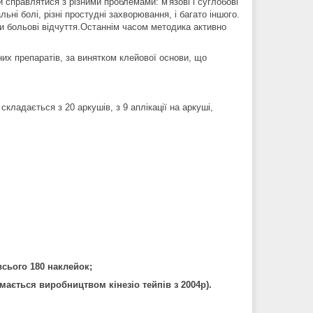
 справлятися з різними проблемами: м'язові і суглобові
ні болі, різні простудні захворювання, і багато іншого.
ти больові відчуття.Останнім часом методика активно
их препаратів, за винятком клейової основи, що
складається з 20 аркушів, з 9 аплікації на аркуші,
всього 180 наклейок;
мається виробництвом кінезіо тейпів з 2004р).