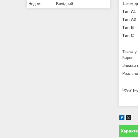
Також ди
Неділя
Вихідний
Тип A1
-
Тип A2
-
Тип B
- 
Тип C
- 
Також у
Корея:
Знижки в
Реальни
Буду рад
Характ