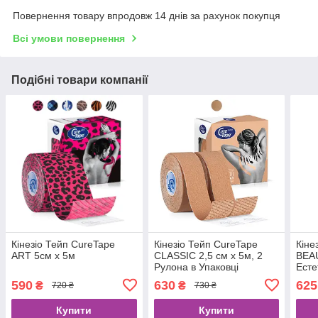
Повернення товару впродовж 14 днів за рахунок покупця
Всі умови повернення
Подібні товари компанії
Кінезіо Тейп CureTape
Кінезіо Тейп CureTape
Кіне
ART 5см х 5м
CLASSIC 2,5 см х 5м, 2
BEAU
Рулона в Упаковці
Есте
(Кюр
590
630
625
₴
₴
720 ₴
730 ₴
Купити
Купити