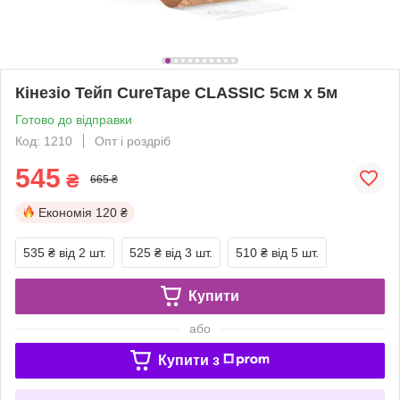
Кінезіо Тейп CureTape CLASSIC 5см х 5м
Готово до відправки
Код: 1210
Опт і роздріб
545
₴
665 ₴
Економія
120 ₴
535 ₴
від 2 шт.
525 ₴
від 3 шт.
510 ₴
від 5 шт.
Купити
або
Купити з