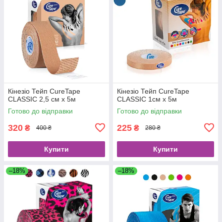
Кінезіо Тейп CureTape
Кінезіо Тейп CureTape
CLASSIC 2,5 см х 5м
CLASSIC 1см х 5м
Готово до відправки
Готово до відправки
320
225
₴
₴
400 ₴
280 ₴
Купити
Купити
–18%
–18%