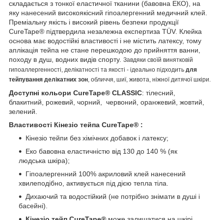
складається з тонкої еластичної тканини (бавовна ЕКО), на
яку нанесений високоякісний гіпоалергенний медичний клей.
Преміальну якість і високий рівень безпеки продукції
CureTape® підтвердила незалежна експертиза TÜV. Клейка
основа має водостійкі властивості і не містить латексу, тому
аплікація тейпа не стане перешкодою до прийняття ванни,
походу в душ, водних видів спорту.
Завдяки своїй винятковій
гипоаллергенності, делікатності та якості - ідеально підходить
для
тейпування делікатних зон
, обличчя, шиї, живота, ніжної дитячої шкіри.
Доступні кольори
CureTape® CLASSIC
: тілесний,
блакитний, рожевий, чорний, червоний, оранжевий, жовтий,
зелений.
Властивості Кінезіо тейпа CureTape® :
Кінезіо тейпи без хімічних добавок і латексу;
Еко бавовна еластичністю від 130 до 140 % (як
людська шкіра);
Гіпоалергенний 100% акриловий клей нанесений
хвилеподібно, активується під дією тепла тіла.
Дихаючий та водостійкий (не потрібно знімати в душі і
басейні).
Кінезіо тейп CureTape®
може залишатися на шкірі