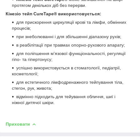
протягом декількох діб без перерви.
Кінезіо тейп CureTape® використовується:
для прискорення циркуляції крові та лімфи, обмінних
процесів;
при знеболюванні і для збільшенні діапазону рухів;
в реабілітації при травмах опорно-рухового апарату;
для поліпшення м'язової функціональності, регуляції
гіпо- та гіпертонусу;
успішно використовується в стоматології, педіатрії,
косметології;
для естетичного лімфодренажного тейпування тіла,
стегон, рук, живота;
відмінно підходить для тейування обличчя, шиї і
ніжної дитячої шкіри.
Приховати