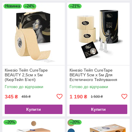
Новинка
–24%
–21%
Кінезіо Тейп CureTape
Кінезіо Тейп CureTape
BEAUTY 2,5см х 5м
BEAUTY 5см х 5м Для
(КюрТейп Б'юті)
Естетичного Тейпування
(КюрТейп Б'юті) 2шт, Тубус +
Готово до відправки
Готово до відправки
2 Банки Для Обличчя, АКЦІЯ
345
1 190
₴
₴
455 ₴
1 500 ₴
Купити
Купити
–20%
–20%