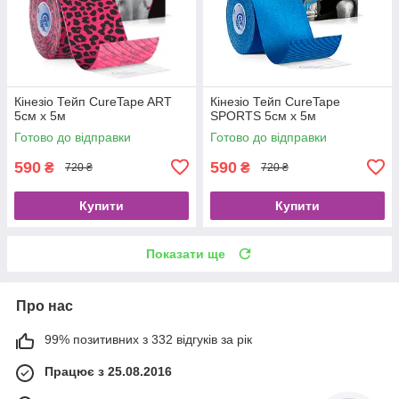
Кінезіо Тейп CureTape ART
Кінезіо Тейп CureTape
5см х 5м
SPORTS 5см х 5м
Готово до відправки
Готово до відправки
590
590
₴
₴
720 ₴
720 ₴
Купити
Купити
Показати ще
Про нас
99% позитивних з 332 відгуків за рік
Працює з 25.08.2016