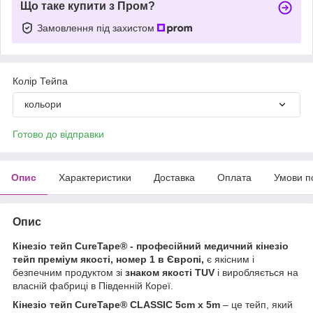
Що таке купити з Пром?
Замовлення під захистом
Колір Тейпа
кольори
Готово до відправки
Опис
Характеристики
Доставка
Оплата
Умови п
Опис
Кінезіо тейп CureTape® - професійний медичний кінезіо
тейп преміум якості, номер 1 в Європі,
є якісним і
безпечним продуктом зі
знаком
якості TUV
і виробляється на
власній фабриці в Південній Кореї.
Кінезіо тейп CureTape® CLASSIC 5cm х 5m
– це тейп, який