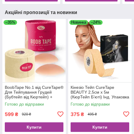
Акційні пропозиції та новинки
–35%
Новинка
–24%
BoobTape No.1 від CureTape®
Кінезіо Тейп CureTape
Для Тейпування Грудей
BEAUTY 2,5см х 5м
(Бубтейп від Кюртейп) +
(КюрТейп Б'юті) Інд. Упаковка
Силікононові Вкладки в
Готово до відправки
Готово до відправки
Комплекті, УЦІНКА (червень
2026)
599
375
₴
₴
920 ₴
495 ₴
Купити
Купити