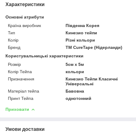
Характеристики
Основні атрибути
Країна виробник
Південна Корея
Тип
Кинезио тейпи
Колір
Різні кольори
Бренд
TM CureTape (Нідерланди)
Користувальницькі характеристики
Розмір
5см х 5м
Колір Тейпа
кольори
Призначення
Кинезио Тейпи Класичні
Універсальні
Матеріал тейпа
Бавовна
Принт Тейпа
однотонний
Приховати
Умови доставки