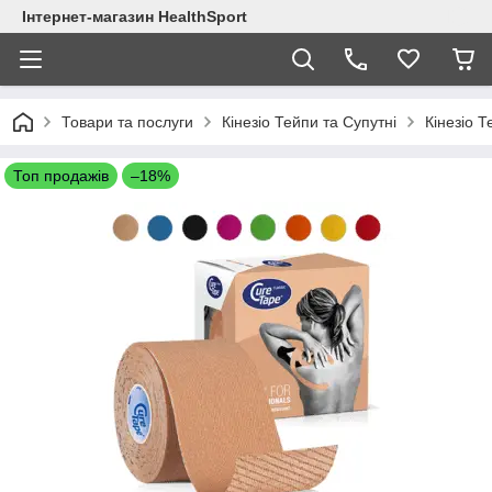
Інтернет-магазин HealthSport
Товари та послуги
Кінезіо Тейпи та Супутні
Кінезіо 
Топ продажів
–18%