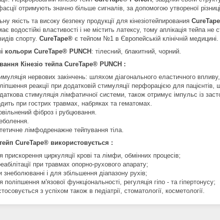
фасції отримують значно більше сигналів, за допомогою утвореної різниц
ьну якість та високу безпеку продукції для кінезіотейпирования
CureTap
ає водостійкі властивості і не містить латексу, тому аплікація тейпа н
видів спорту.
CureTape®
є тейпом №1 в Європейській клінічній медицині.
ні кольори
CureTape® PUNCH
: тілесний, блакитний, чорний.
вання Кінезіо тейпа CureTape® PUNCH :
имуляція нервових закінчень: шляхом діагонального еластичного впливу
ліпшення реакції при додатковій стимуляції перфорацією для пацієнтів, 
даткова стимуляція лімфатичної системи, також отримує імпульс із заст
одить при гострих травмах, набряках та гематомах.
овільнений фіброз і рубцювання.
еболення.
тетичне лімфодренажне тейпування тіла.
 тейп CureTape® використовується :
я прискорення циркуляції крові та лімфи, обмінних процесів;
реабілітації при травмах опорно-рухового апарату;
и знеболюванні і для збільшення діапазону рухів;
я поліпшення м'язової функціональності, регуляція гіпо - та гіпертонусу;
стосовується з успіхом також в педіатрії, стоматології, косметології.