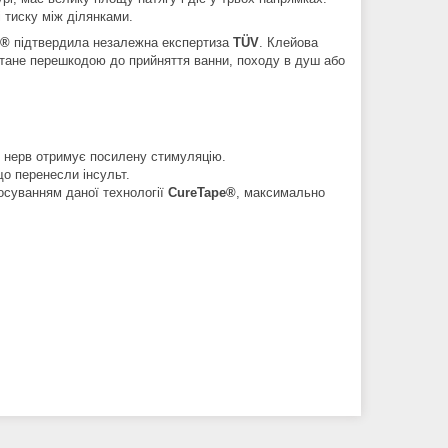
і тиску між ділянками.
e®
підтвердила незалежна експертиза
TÜV
. Клейова
е стане перешкодою до прийняття ванни, походу в душ або
, нерв отримує посилену стимуляцію.
що перенесли інсульт.
осуванням даної технології
CureTape®
, максимально