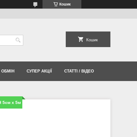
Кошик
Кошик
 ОБМІН
СУПЕР АКЦІЇ
СТАТТІ / ВІДЕО
 5см х 5м