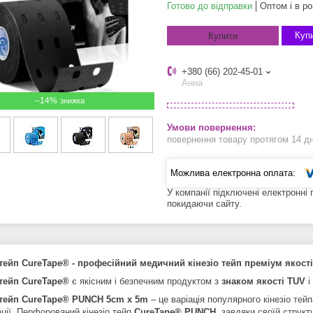
Готово до відправки
Оптом і в ро
Купи
Купити
+380 (66) 202-45-01
Анна
–14%
повернення товару протягом 14 д
У компанії підключені електронні
покидаючи сайту.
 тейп CureTape® - професійний медичний кінезіо тейп преміум якості
 тейп CureTape®
є якісним і безпечним продуктом з
знаком
якості TUV
і
 тейп CureTape® PUNCH 5cm x 5m
– це варіація популярного кінезіо тей
ції. Перфорований кінезіо тейп
CureTape® PUNCH
, завдяки своїй структ