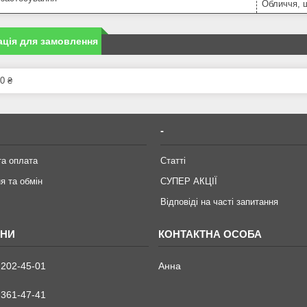
Обличчя, 
ція для замовлення
0 ₴
-
та оплата
Статті
я та обмін
СУПЕР АКЦІЇ
Відповіді на часті запитання
 202-45-01
Анна
 361-47-41