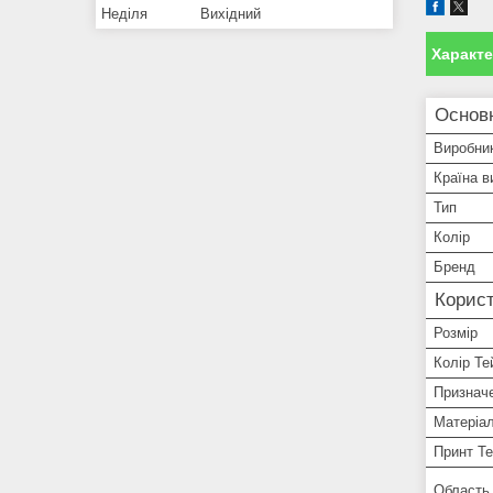
Неділя
Вихідний
Характ
Основн
Виробни
Країна в
Тип
Колір
Бренд
Корист
Розмір
Колір Те
Признач
Матеріал
Принт Т
Область