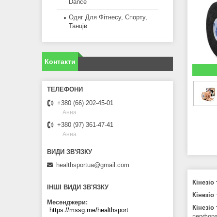
Dance
Одяг Для Фітнесу, Спорту,
Танців
Контакти
+380 (66) 202-45-01
Анна
+380 (97) 361-47-41
Анна
healthsportua@gmail.com
Кінезіо
ІНШІ ВИДИ ЗВ'ЯЗКУ
Кінезіо
Месенджери
Кінезіо
https://mssg.me/healthsport
перфора