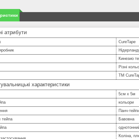
еристики
і атрибути
к
CureTape
иробник
Нідерланд
Кинезио т
Різні коль
TM CureTa
увальницькі характеристики
5см х 5м
йпа
кольори
ення
Панч-тейп
 тейпа
Бавовна
ейпа
однотонни
Коліна, пл
 застосування