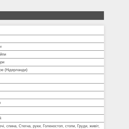
и
ейпи
ори
pe (Нідерланди)
и
й
ечі, спина, Стегна, руки, Голеностоп, стопи, Груди, живіт,