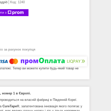
здріб
Код:
1240
ти з
нів
за рахунок покупця
 платежі. Тепер ви можете купити будь-який товар не
, номер 1 в Європі.
 проводиться на власній фабриці в Південній Кореї.
па
CureTape®
, запатентована інновація якого полягає у
урі, має велику площу натягу і діє у трьох напрямках.