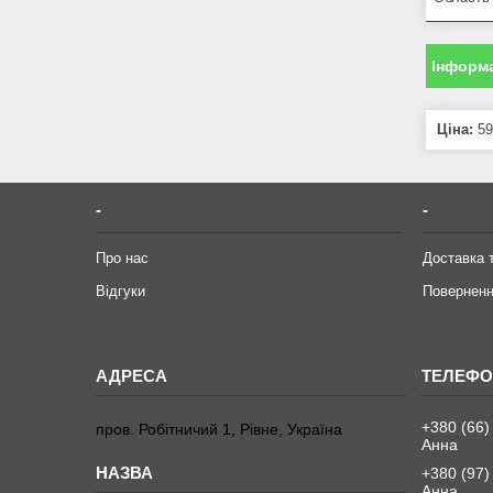
Інформа
Ціна:
59
-
-
Про нас
Доставка 
Відгуки
Поверненн
+380 (66)
пров. Робітничий 1, Рівне, Україна
Анна
+380 (97)
Анна