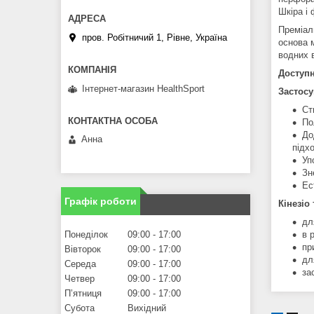
Шкіра і 
Преміал
пров. Робітничий 1, Рівне, Україна
основа м
водних 
Доступ
Інтернет-магазин HealthSport
Застосу
Ст
По
До
Анна
підх
Уп
Зн
Ес
Графік роботи
Кінезіо
дл
в 
Понеділок
09:00
17:00
пр
Вівторок
09:00
17:00
дл
Середа
09:00
17:00
за
Четвер
09:00
17:00
Пʼятниця
09:00
17:00
Субота
Вихідний