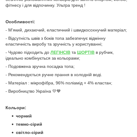
фітнесу і для відпочинку. Ультра тренд !
Особливості:
- М'який, дихаючий, еластичний і швидкосохнучий матеріал;
- Відсутність швів з боків топа забезпечує відмінну
еластичність виробу та зручність у користуванні;
- Чудово підходить до
ЛЕГІНСІВ
та
ШОРТІВ
в рубчик,
ідеально комбінується за кольорами
;
- Подовжена зручна посадка топа;
- Рекомендується ручне прання в холодній воді.
- Матеріал :
мікрофібра, 96% поліамід + 4% еластан;
- Виробництво Україна 💛💙
Кольори:
чорний
темно-сірий
світло-сірий