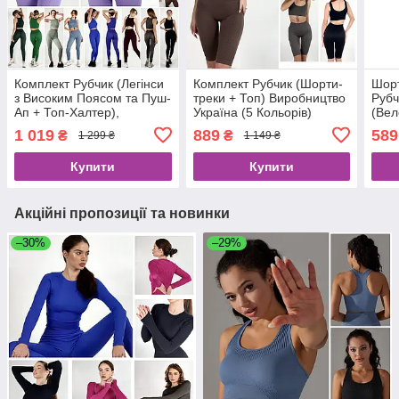
Комплект Рубчик (Легінси
Комплект Рубчик (Шорти-
Шорт
з Високим Поясом та Пуш-
треки + Топ) Виробництво
Рубч
Ап + Топ-Халтер),
Україна (5 Кольорів)
(Вел
Виробництво Україна (20
Виро
1 019
889
589
₴
₴
1 299 ₴
1 149 ₴
Кольорів)
Коль
Купити
Купити
Акційні пропозиції та новинки
–30%
–29%