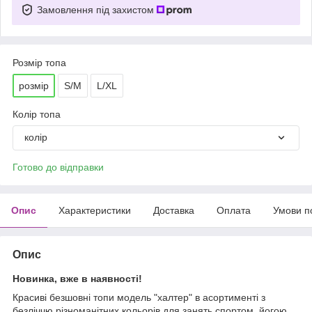
Замовлення під захистом
Розмір топа
розмір
S/M
L/XL
Колір топа
колір
Готово до відправки
Опис
Характеристики
Доставка
Оплата
Умови п
Опис
Новинка, вже в наявності!
Красиві безшовні топи модель "халтер" в асортименті з
безліччю різноманітних кольорів для занять спортом, йогою,