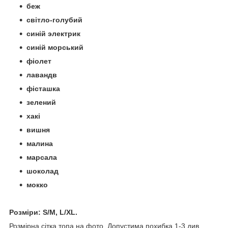
беж
світло-голубий
синій электрик
синій морський
фіолет
лавандв
фісташка
зелений
хакі
вишня
малина
марсала
шоколад
мокко
Розміри:
S/M, L/XL
.
Розмірна сітка топа на фото. Допустима похибка 1-3 див.