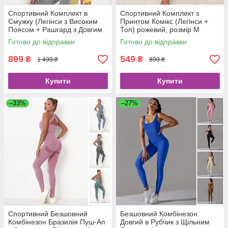
Спортивний Комплект в
Спортивний Комплект з
Смужку (Легінси з Високим
Принтом Комікс (Легінси +
Поясом + Рашгард з Довгим
Топ) рожевий, розмір М
Рукавом) S, Розпродаж
Готово до відправки
Готово до відправки
899
549
₴
₴
1 499 ₴
899 ₴
Купити
Купити
–33%
–27%
Спортивний Безшовний
Безшовний Комбінезон
Комбінезон Бразилія Пуш-Ап
Довгий в Рубчик з Щільним