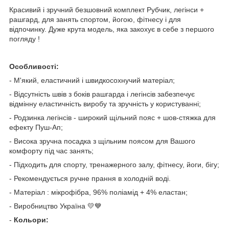
Красивий і зручний безшовний комплект Рубчик, легінси +
рашгард, для занять спортом, йогою, фітнесу і для
відпочинку. Дуже крута модель, яка закохує в себе з першого
погляду !
Особливості:
- М'який, еластичний і швидкосохнучий матеріал;
- Відсутність швів з боків рашгарда і легінсів забезпечує
відмінну еластичність виробу та зручність у користуванні;
- Родзинка легінсів - широкий щільний пояс + шов-стяжка для
ефекту Пуш-Ап;
- Висока зручна посадка з щільним поясом для Вашого
комфорту під час занять;
- Підходить для спорту, тренажерного залу, фітнесу, йоги, бігу;
- Рекомендується ручне прання в холодній воді.
- Матеріал : мікрофібра, 96% поліамід + 4% еластан;
- Виробництво Україна 💛💙
-
Кольори: