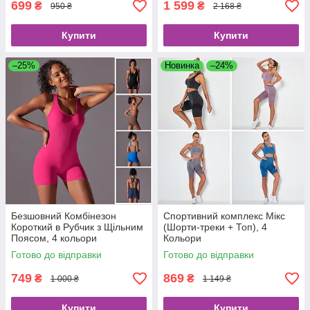
699
1 599
₴
₴
950 ₴
2 168 ₴
Купити
Купити
–25%
Новинка
–24%
Безшовний Комбінезон
Спортивний комплекс Мікс
Короткий в Рубчик з Щільним
(Шорти-треки + Топ), 4
Поясом, 4 кольори
Кольори
Готово до відправки
Готово до відправки
749
869
₴
₴
1 000 ₴
1 149 ₴
Купити
Купити