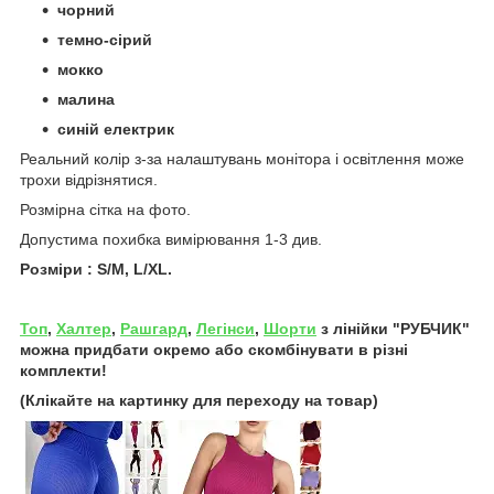
чорний
темно-сірий
мокко
малина
синій електрик
Реальний колір з-за налаштувань монітора і освітлення може
трохи відрізнятися.
Розмірна сітка на фото.
Допустима похибка вимірювання 1-3 див.
Розміри
: S/M, L/XL
.
Топ
,
Халтер
,
Рашгард
,
Легінси
,
Шорти
з лінійки "РУБЧИК"
можна придбати окремо або скомбінувати в різні
комплекти!
(Клікайте на картинку для переходу на товар)