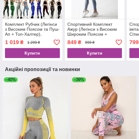
Комплект Рубчик (Легінси
Спортивний Комплект
Спор
з Високим Поясом та Пуш-
Ажур (Легінси з Високим
іміт
Ап + Топ-Халтер),
Широким Поясом +
Сітк
Виробництво Україна (20
Рашгард) 3 Кольори
Пояс
1 019
849
799
₴
₴
1 299 ₴
999 ₴
Кольорів)
Розм
Купити
Купити
Акційні пропозиції та новинки
–40%
–39%